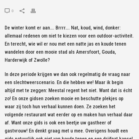
0
De winter komt er aan…. Brrrr…. Nat, koud, wind, donker:
allemaal redenen om niet te kiezen voor een outdoor-activiteit.
En terecht, wie wil er nou met een natte jas en koude tenen
wandelen door een mooie stad als Amersfoort, Gouda,
Harderwijk of Zwolle?
In deze periode krijgen we dan ook regelmatig de vraag naar
een slechtweerscenario. En die hebben we! Maar ik begin
altijd met te zeggen: Meestal regent het niet. Want dat is écht
zo! En onze gidsen zoeken mooie en beschutte plekjes op
waar zij toch hun verhaal kunnen doen. Ze zoeken het
volgende restaurant wat eerder op en maken hun verhaal daar
af. Want onze gids is ook een beetje uw gastheer of
gastvrouw! En denkt graag met u mee. Overigens houdt een
gids natuurlijk ook niet van koude tenen en een drijfnat kapsel.