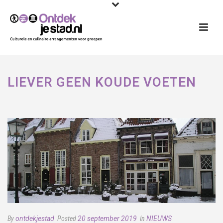
LIEVER GEEN KOUDE VOETEN
By
ontdekjestad
Posted
20 september 2019
In
NIEUWS