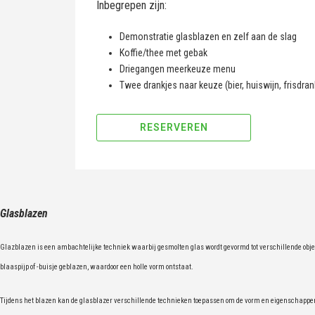
Inbegrepen zijn:
Demonstratie glasblazen en zelf aan de slag
Koffie/thee met gebak
Driegangen meerkeuze menu
Twee drankjes naar keuze (bier, huiswijn, frisdran
RESERVEREN
Glasblazen
Glazblazen is een ambachtelijke techniek waarbij gesmolten glas wordt gevormd tot verschillende object
blaaspijp of -buisje geblazen, waardoor een holle vorm ontstaat.
Tijdens het blazen kan de glasblazer verschillende technieken toepassen om de vorm en eigenschappen v