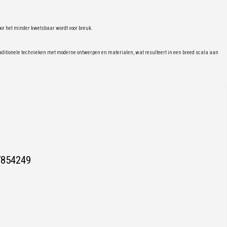
door het minder kwetsbaar wordt voor breuk.
itionele technieken met moderne ontwerpen en materialen, wat resulteert in een breed scala aan
7854249