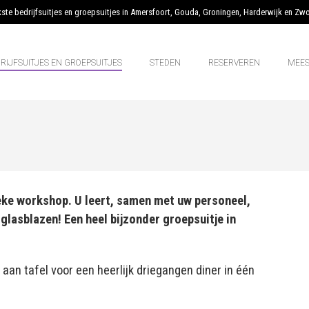
kste bedrijfsuitjes en groepsuitjes in Amersfoort, Gouda, Groningen, Harderwijk en Zwo
RIJFSUITJES EN GROEPSUITJES
STEDEN
RESERVEREN
MEES
ke workshop. U leert, samen met uw personeel,
 glasblazen! Een heel bijzonder groepsuitje in
aan tafel voor een heerlijk driegangen diner in één