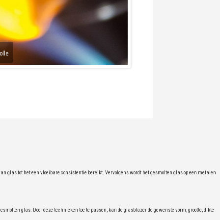
olle
n glas tot het een vloeibare consistentie bereikt. Vervolgens wordt het gesmolten glas op een metalen
molten glas. Door deze technieken toe te passen, kan de glasblazer de gewenste vorm, grootte, dikte