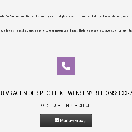
oelen” of “annealen”. Dit helpt spanningen in het glas te verminderen en het object te versterken, waar
ege de vakmanschap en creativiteit die ermee gepaard gaat. Hedendaagse glasblazers combineren trad
U VRAGEN OF SPECIFIEKE WENSEN? BEL ONS: 033-
OF STUUR EEN BERICHTJE:
Mail uw vraag