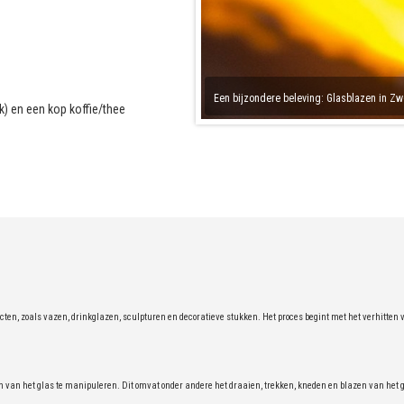
Een bijzondere beleving: Glasblazen in Zw
k) en een kop koffie/thee
en, zoals vazen, drinkglazen, sculpturen en decoratieve stukken. Het proces begint met het verhitten va
an het glas te manipuleren. Dit omvat onder andere het draaien, trekken, kneden en blazen van het ges