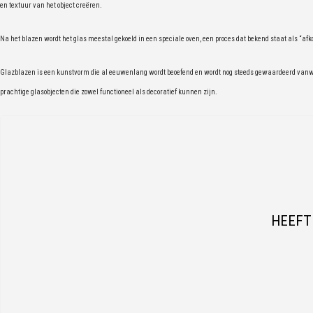
en textuur van het object creëren.
Na het blazen wordt het glas meestal gekoeld in een speciale oven, een proces dat bekend staat als “afk
Glazblazen is een kunstvorm die al eeuwenlang wordt beoefend en wordt nog steeds gewaardeerd vanw
prachtige glasobjecten die zowel functioneel als decoratief kunnen zijn.
HEEFT 