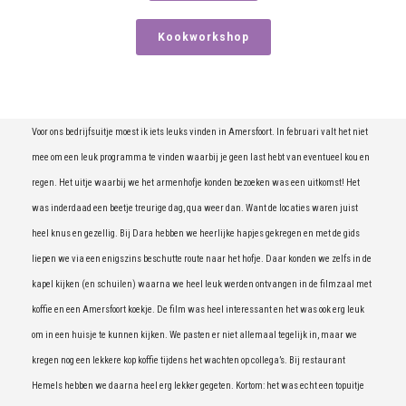
Kookworkshop
Voor ons bedrijfsuitje moest ik iets leuks vinden in Amersfoort. In februari valt het niet
mee om een leuk programma te vinden waarbij je geen last hebt van eventueel kou en
regen. Het uitje waarbij we het armenhofje konden bezoeken was een uitkomst! Het
was inderdaad een beetje treurige dag, qua weer dan. Want de locaties waren juist
heel knus en gezellig. Bij Dara hebben we heerlijke hapjes gekregen en met de gids
liepen we via een enigszins beschutte route naar het hofje. Daar konden we zelfs in de
kapel kijken (en schuilen) waarna we heel leuk werden ontvangen in de filmzaal met
koffie en een Amersfoort koekje. De film was heel interessant en het was ook erg leuk
om in een huisje te kunnen kijken. We pasten er niet allemaal tegelijk in, maar we
kregen nog een lekkere kop koffie tijdens het wachten op collega’s. Bij restaurant
Hemels hebben we daarna heel erg lekker gegeten. Kortom: het was echt een topuitje