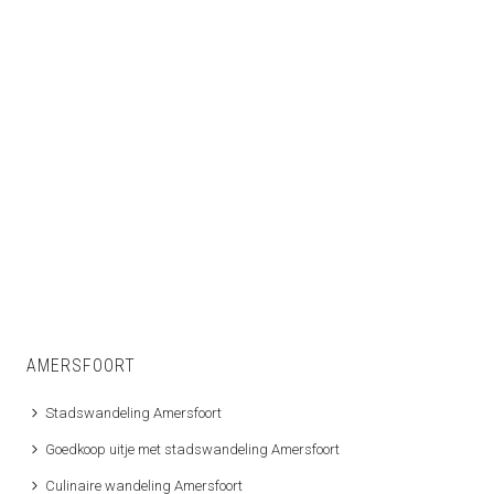
ZWOLLE
Ondergrondse wandelingen en culinaire hoogstandjes
AMERSFOORT
Stadswandeling Amersfoort
Goedkoop uitje met stadswandeling Amersfoort
Culinaire wandeling Amersfoort